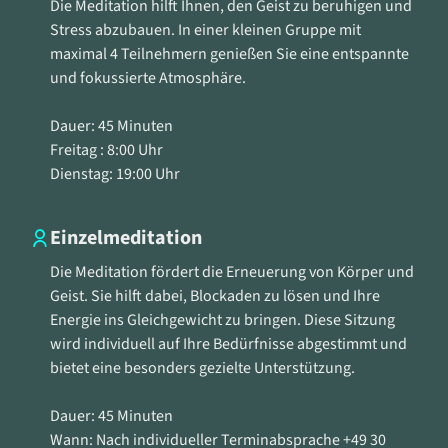
Die Meditation hilft Ihnen, den Geist zu beruhigen und
beruhigendes Mantra, um den Geist zu klären.
Stress abzubauen. In einer kleinen Gruppe mit
Visualisierung: Nutzen Sie gezielte
maximal 4 Teilnehmern genießen Sie eine entspannte
Visualisierungstechniken, um Stress abzubauen
und fokussierte Atmosphäre.
und die innere Ruhe zu finden.
Progressive Entspannung: Entspannen Sie jeden
Dauer: 45 Minuten
Teil Ihres Körpers bewusst, um Spannungen
Freitag : 8:00 Uhr
abzubauen.
Dienstag: 19:00 Uhr
Pranayama (Yogische Atemübungen)
Einzelmeditation
Bhastrika: Kraftvolles Atmen zur Reinigung und
Die Meditation fördert die Erneuerung von Körper und
Vitalisierung des Körpers.
Geist. Sie hilft dabei, Blockaden zu lösen und Ihre
Kapalbhati: Eine schnelle Atemtechnik, die hilft,
Energie ins Gleichgewicht zu bringen. Diese Sitzung
den Geist zu beruhigen und den Körper zu
wird individuell auf Ihre Bedürfnisse abgestimmt und
energetisieren.
bietet eine besonders gezielte Unterstützung.
Anulom Vilom: Alternierendes Nasenloch-Atmen
zur Beruhigung und Balance.
Dauer: 45 Minuten
Bhramari: Summendes Atmen zur Beruhigung des
Wann: Nach individueller Terminabsprache +49 30
Nervensystems und zur Förderung der