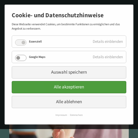
Cookie- und Datenschutzhinweise
Diese Webseite verwendet Cookies, um bestimmte Funktionen zu ermöglichen und das
Angebot zu verbessern.
Details einblenden
Essenziell
MEDITATION FÜR MEHR
Details einblenden
Google Maps
ENTSPANNUNG UND
AUSGEGLICHENHEIT
Auswahl speichern
Alle akzeptieren
Alle ablehnen
Impressum
Datenschutz