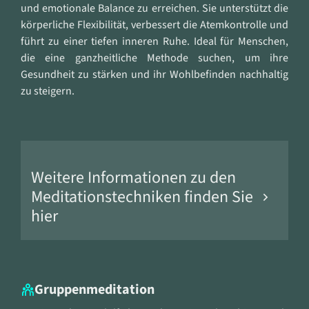
und emotionale Balance zu erreichen. Sie unterstützt die
körperliche Flexibilität, verbessert die Atemkontrolle und
führt zu einer tiefen inneren Ruhe. Ideal für Menschen,
die eine ganzheitliche Methode suchen, um ihre
Gesundheit zu stärken und ihr Wohlbefinden nachhaltig
zu steigern.
Weitere Informationen zu den
Meditationstechniken finden Sie
hier
Meditationstechniken
Tiefes Atmen (Deep Breathing): Entspannen Sie
Gruppenmeditation
sich durch bewusste Atemübungen.
Mantra-Meditation: Fokussieren Sie sich auf ein