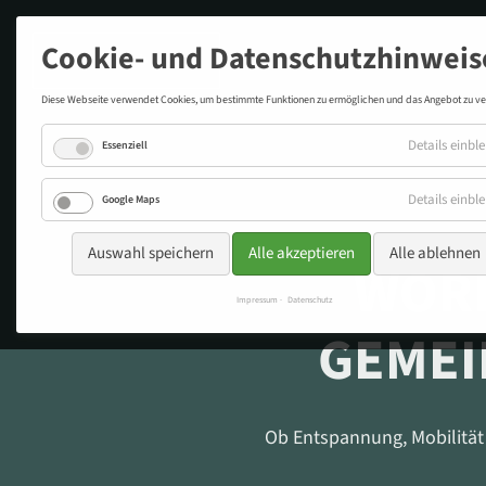
Cookie- und Datenschutzhinweis
Termin buchen
Diese Webseite verwendet Cookies, um bestimmte Funktionen zu ermöglichen und das Angebot zu ve
Details einbl
Essenziell
Details einbl
Google Maps
Auswahl speichern
Alle akzeptieren
Alle ablehnen
WORK
Impressum
Datenschutz
GEMEI
Ob Entspannung, Mobilität 