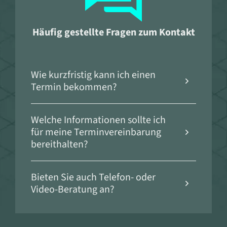
Häufig gestellte Fragen zum Kontakt
Wie kurzfristig kann ich einen
Termin bekommen?
Je nach Verfügbarkeit können wir auch
Welche Informationen sollte ich
kurzfristige Termine anbieten. Bitte rufen Sie
für meine Terminvereinbarung
uns an, um die aktuelle Verfügbarkeit zu
bereithalten?
erfragen.
Bei der Terminvereinbarung hilft es, wenn Sie
Bieten Sie auch Telefon- oder
uns Ihr Anliegen kurz schildern und uns
Video-Beratung an?
mitteilen, ob Sie bestimmte Wünsche haben.
Ja, auf Wunsch bieten wir erste Beratungen
auch telefonisch oder per Video an, um Ihre