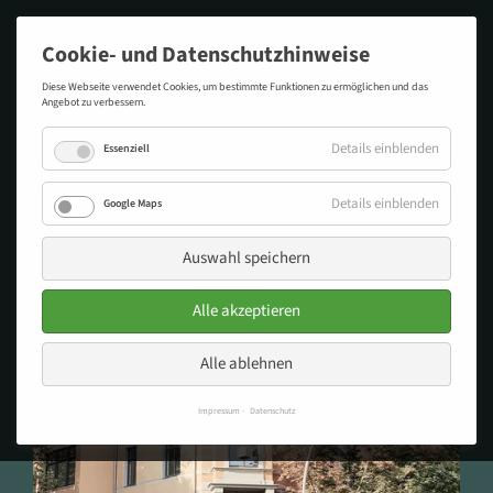
Cookie- und Datenschutzhinweise
Diese Webseite verwendet Cookies, um bestimmte Funktionen zu ermöglichen und das
Angebot zu verbessern.
Details einblenden
Essenziell
MOVE FEIERT ERÖFFNUNG IN
Details einblenden
Google Maps
BERLIN-WILMERSDORF
Auswahl speichern
Alle akzeptieren
Alle ablehnen
Impressum
Datenschutz